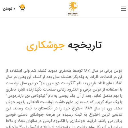
0
0
تومان
تاریخچه
جوشکاری
قوس برقی در سال 1801 توسط هامفری دیوید کشف شد ولی استفاده از
آن در اتصالات فلزات به یکدیگر هشتاد سال بعد از کشف آن یعنی در سال
1881 اتفاق افتاد. فردی به نام “آگوست دی مری تنز” در این سال توانست
با استفاده از قوس برقی و الکترود زغالی صفحات نگهدارنده انباره باطری
را بهم متصل نماید. بعد از آن یک روسی به نام “نیکولاس دی بارناردوس”
با یک میله کربنی که دسته ای عایق داشت توانست قطعاتی را بهم جوش
دهد. وی در سال 1887 اختراع خود را در انگلستان به ثبت رساند. این
قدیمی ترین اختراع به ثبت رسیده در عرصه جوشکای دستی قوسی
برقی می باشد. فرآیند جوشکاری با الکترود کربنی در سالهای 1880 و 1890
در اروپا و آمریکا رواج داشت ولی استفاده از ولتاژ زیاد(100 تا 300 ولت) و